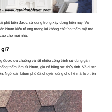
 mái phổ biến được sử dụng trong xây dựng hiện nay. Với
 dán bitum kiểu tổ ong mang lại không chỉ tính thẩm mỹ mà
 cao cho mái nhà.
 gì?
g được ưa chuộng và rất nhiều công trình sử dụng gần
hống thấm làm từ bitum, gia cố bằng sợi thủy tinh. Và được
ên. Ngói dán bitum phủ đá chuyên dùng cho hệ mái lợp trên