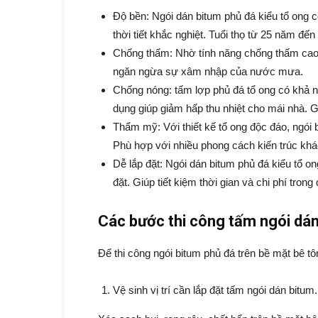
Độ bền: Ngói dán bitum phủ đá kiểu tổ ong 
thời tiết khắc nghiệt. Tuổi thọ từ 25 năm đế
Chống thấm: Nhờ tính năng chống thấm cao, n
ngăn ngừa sự xâm nhập của nước mưa.
Chống nóng: tấm lợp phủ đá tổ ong có khả nă
dụng giúp giảm hấp thu nhiệt cho mái nhà. G
Thẩm mỹ: Với thiết kế tổ ong độc đáo, ngói 
Phù hợp với nhiều phong cách kiến trúc khá
Dễ lắp đặt: Ngói dán bitum phủ đá kiểu tổ on
đặt. Giúp tiết kiệm thời gian và chi phí trong
Các bước thi công tấm ngói dán
Để thi công ngói bitum phủ đá trên bề mặt bê t
Vệ sinh vị trí cần lắp đặt tấm ngói dán bitum.