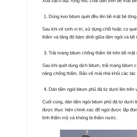
Xóa sạch bụi, rong rêu, chất bẩn trên bề mặt bê
Dùng keo bitum quét đều lên bề mặt bê tông
Sau khi vệ sinh vị trí, sử dụng chổi hoặc cọ qu
thấm và tăng độ bám dính giữa tấm ngói và bề 
Trải màng bitum chống thấm lót trên bề mặt 
Sau khi quét dung dịch bitum, trải màng bitum 
năng chống thấm. Bảo vệ mái nhà khỏi các tác 
Dán tấm ngói bitum phủ đá từ dưới lên trên v
Cuối cùng, dán tấm ngói bitum phủ đá từ dưới lê
được thực hiện chính xác để ngói được lắp đún
tính thẩm mỹ và không bị thấm nước.