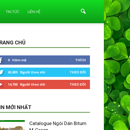
TIN TỨC
LIÊN HỆ
RANG CHỦ
0
Hâm mộ
THÍCH
65,889
Người theo dõi
THEO DÕI
14,700
Người theo dõi
THEO DÕI
IN MỚI NHẤT
Catalogue Ngói Dán Bitum