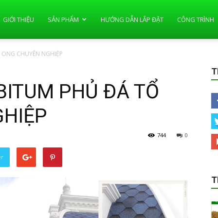
GIỚI THIỆU
SẢN PHẨM
HƯỚNG DẪN LẮP ĐẶT
CÔNG TRÌNH
Ổ ONG CHUYÊN NGHIỆP
T
BITUM PHỦ ĐÁ TỔ
GHIỆP
744
0
er
T