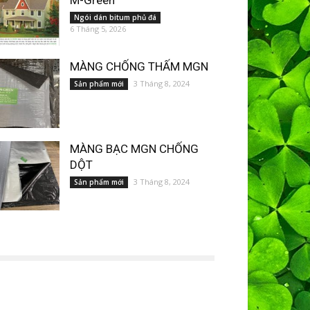
M-Green
Ngói dán bitum phủ đá
6 Tháng 5, 2026
MÀNG CHỐNG THẤM MGN
3 Tháng 8, 2024
Sản phẩm mới
MÀNG BẠC MGN CHỐNG
DỘT
3 Tháng 8, 2024
Sản phẩm mới