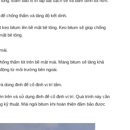
 tông. Đảm bảo vị trí lắp đặt sạch sẽ và bám dính tốt hơn.
 để chống thấm và tăng độ kết dính.
ét keo bitum lên bề mặt bê tông. Keo bitum sẽ giúp chống
mặt bê tông.
mái.
chống thấm lót trên bề mặt mái. Màng bitum sẽ tăng khả
động từ môi trường bên ngoài.
à dùng đinh để cố định vị trí tấm.
n trên và sử dụng đinh để cố định vị trí. Quá trình này cần
g kỹ thuật. Mái ngói bitum khi hoàn thiện đảm bảo được