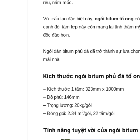
rêu, nấm mốc.
Với cấu tạo đặc biệt này,
ngói bitum tổ ong
có
cạnh đó, tấm lợp này còn mang lại tính thẩm mỹ
độc đáo hơn.
Ngói dán bitum phủ đá đã trở thành sự lựa chọ
mái nhà.
Kích thước ngói bitum phủ đá tổ o
–
Kích thước 1 tấm: 323mm x 1000mm
– Độ phủ: 146mm
– Trọng lượng: 20kg/gói
2
– Đóng gói: 2.34 m
/gói, 22 tấm/gói
Tính năng tuyệt vời của ngói bitum