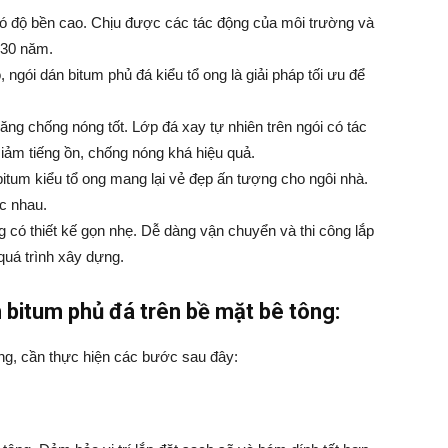
có độ bền cao. Chịu được các tác động của môi trường và
n 30 năm.
gói dán bitum phủ đá kiểu tổ ong là giải pháp tối ưu để
ng chống nóng tốt. Lớp đá xay tự nhiên trên ngói có tác
iảm tiếng ồn, chống nóng khá hiệu quả.
bitum kiểu tổ ong mang lại vẻ đẹp ấn tượng cho ngôi nhà.
c nhau.
g có thiết kế gọn nhẹ. Dễ dàng vận chuyển và thi công lắp
 quá trình xây dựng.
 bitum phủ đá trên bề mặt bê tông:
ông, cần thực hiện các bước sau đây: