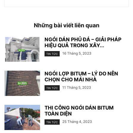
Những bài viết liên quan
NGÓI DÁN PHỦ ĐÁ – GIẢI PHÁP
HIỆU QUẢ TRONG XÂY...
16 Tháng 5, 2023
TIN TỨC
NGÓI LỢP BITUM – LÝ DO NÊN
CHỌN CHO MÁI NHÀ
11 Tháng 5, 2023
TIN TỨC
THI CÔNG NGÓI DÁN BITUM
TOÀN DIỆN
25 Tháng 4, 2023
TIN TỨC