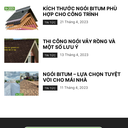
KÍCH THƯỚC NGÓI BITUM PHÙ
HỢP CHO CÔNG TRÌNH
21 Tháng 4, 2023
TIN TỨC
THI CÔNG NGÓI VẢY RỒNG VÀ
MỘT SỐ LƯU Ý
13 Tháng 4, 2023
TIN TỨC
NGÓI BITUM – LỰA CHỌN TUYỆT
VỜI CHO MÁI NHÀ
11 Tháng 4, 2023
TIN TỨC