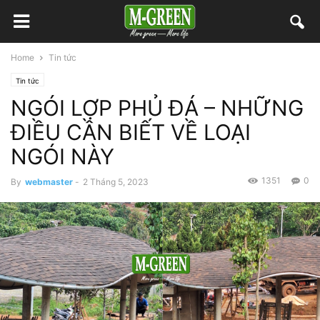
Home
Tin tức
Tin tức
NGÓI LỢP PHỦ ĐÁ – NHỮNG
ĐIỀU CẦN BIẾT VỀ LOẠI
NGÓI NÀY
1351
0
By
webmaster
-
2 Tháng 5, 2023