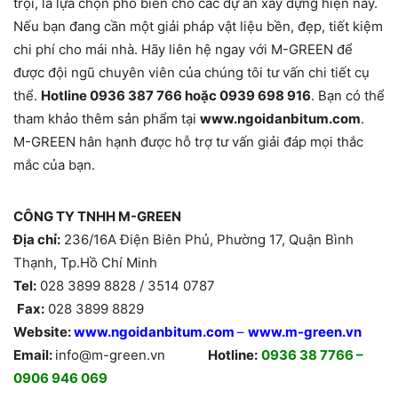
trội, là lựa chọn phổ biến cho các dự án xây dựng hiện nay.
Nếu bạn đang cần một giải pháp vật liệu bền, đẹp, tiết kiệm
chi phí cho mái nhà. Hãy liên hệ ngay với M-GREEN để
được đội ngũ chuyên viên của chúng tôi tư vấn chi tiết cụ
thể.
Hotline 0936 387 766 hoặc 0939 698 916
. Bạn có thể
tham khảo thêm sản phẩm tại
www.ngoidanbitum.com
.
M-GREEN hân hạnh được hỗ trợ tư vấn giải đáp mọi thắc
mắc của bạn.
CÔNG TY TNHH M-GREEN
Địa chỉ:
236/16A Điện Biên Phủ, Phường 17, Quận Bình
Thạnh, Tp.Hồ Chí Minh
Tel:
028 3899 8828 / 3514 0787
Fax:
028 3899 8829
Website:
www.ngoidanbitum.com
–
www.m-green.vn
Email:
info@m-green.vn
Hotline:
0936 38 7766 –
0906 946 069