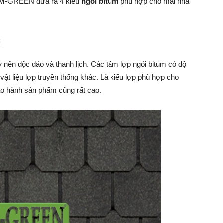
, M-GREEN đưa ra 4 kiểu
ngói bitum
phù hợp cho mái nhà
)
 nên độc đáo và thanh lịch. Các tấm lợp ngói bitum có độ
vật liệu lợp truyền thống khác. Là kiểu lợp phù hợp cho
ảo hành sản phẩm cũng rất cao.