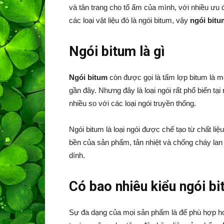
và tân trang cho tổ ấm của mình, với nhiều ưu đ
các loại vật liệu đó là ngói bitum, vậy
ngói bitum
Ngói bitum là gì
Ngói bitum
còn được gọi là tấm lợp bitum là mộ
gần đây. Nhưng đây là loại ngói rất phổ biến tạ
nhiều so với các loại ngói truyền thống.
Ngói bitum là loại ngói được chế tạo từ chất liệ
bền của sản phẩm, tản nhiệt và chống cháy lan
dính.
Có bao nhiêu kiểu ngói b
Sự đa dạng của mọi sản phẩm là để phù hợp hơ