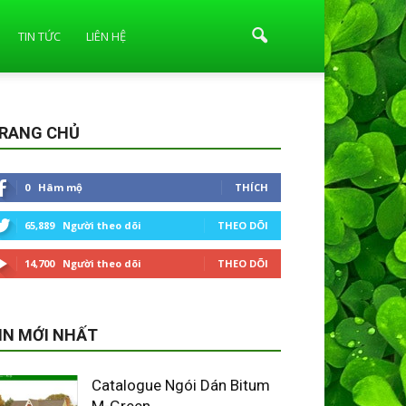
TIN TỨC
LIÊN HỆ
RANG CHỦ
0
Hâm mộ
THÍCH
65,889
Người theo dõi
THEO DÕI
14,700
Người theo dõi
THEO DÕI
IN MỚI NHẤT
Catalogue Ngói Dán Bitum