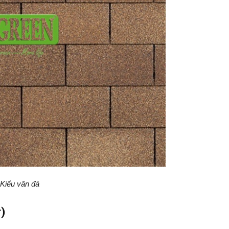
Kiểu
vân đá
)