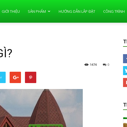
GIỚI THIỆU
SẢN PHẨM
HƯỚNG DẪN LẮP ĐẶT
CÔNG TRÌNH
T
GÌ?
1474
0
er
T