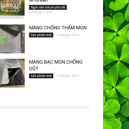
M-Green
Ngói dán bitum phủ đá
6 Tháng 5, 2026
MÀNG CHỐNG THẤM MGN
3 Tháng 8, 2024
Sản phẩm mới
MÀNG BẠC MGN CHỐNG
DỘT
3 Tháng 8, 2024
Sản phẩm mới