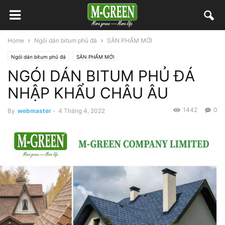
Home
Ngói dán bitum phủ đá
SẢN PHẨM MỚI
Ngói dán bitum phủ đá
SẢN PHẨM MỚI
NGÓI DÁN BITUM PHỦ ĐÁ
NHẬP KHẨU CHÂU ÂU
1442
0
By
webmaster
-
4 Tháng 4, 2022