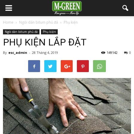
Home
Ngói dán bitum phủ đá
Phụ kiện
Ngói dán bitum phủ đá
Phụ kiện
PHỤ KIỆN LẮP ĐẶT
By
esc_admin
-
28 Tháng 4, 2019
149142
0