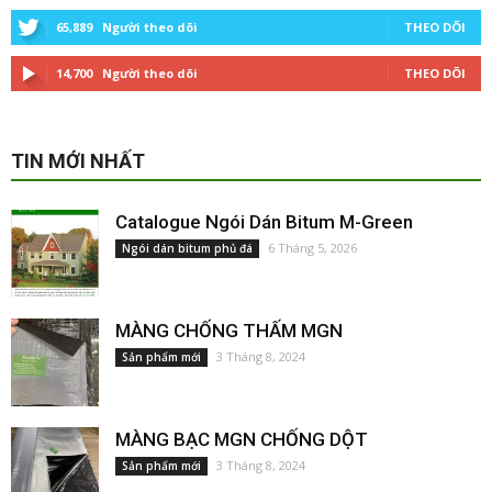
65,889
Người theo dõi
THEO DÕI
14,700
Người theo dõi
THEO DÕI
TIN MỚI NHẤT
Catalogue Ngói Dán Bitum M-Green
6 Tháng 5, 2026
Ngói dán bitum phủ đá
MÀNG CHỐNG THẤM MGN
3 Tháng 8, 2024
Sản phẩm mới
MÀNG BẠC MGN CHỐNG DỘT
3 Tháng 8, 2024
Sản phẩm mới