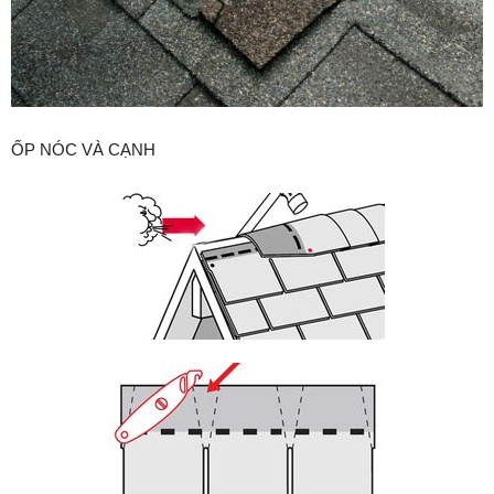
ỐP NÓC VÀ CẠNH