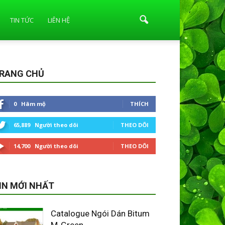
TIN TỨC
LIÊN HỆ
RANG CHỦ
0
Hâm mộ
THÍCH
65,889
Người theo dõi
THEO DÕI
14,700
Người theo dõi
THEO DÕI
IN MỚI NHẤT
Catalogue Ngói Dán Bitum