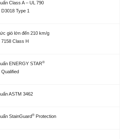
huẩn Class A – UL 790
D3018 Type 1
ức gió lớn đến 210 km/g
7158 Class H
®
chuẩn ENERGY STAR
4 Qualified
huẩn ASTM 3462
®
huẩn StainGuard
Protection