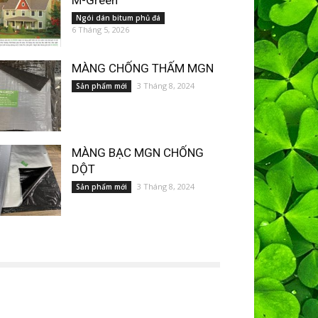
M-Green
Ngói dán bitum phủ đá
6 Tháng 5, 2026
MÀNG CHỐNG THẤM MGN
3 Tháng 8, 2024
Sản phẩm mới
MÀNG BẠC MGN CHỐNG
DỘT
3 Tháng 8, 2024
Sản phẩm mới