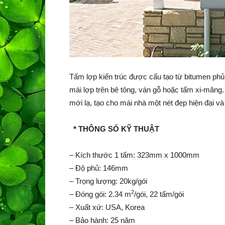
Tấm lợp kiến trúc được cấu tạo từ bitumen phủ 
mái lợp trên bê tông, ván gỗ hoặc tấm xi-măng. 
mới lạ, tạo cho mái nhà một nét đẹp hiện đại và
* THÔNG SỐ KỸ THUẬT
– Kích thước 1 tấm: 323mm x 1000mm
– Độ phủ: 146mm
– Trọng lượng: 20kg/gói
2
– Đóng gói: 2.34 m
/gói, 22 tấm/gói
– Xuất xứ: USA, Korea
– Bảo hành: 25 năm