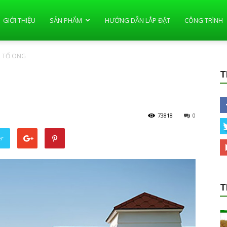
GIỚI THIỆU
SẢN PHẨM
HƯỚNG DẪN LẮP ĐẶT
CÔNG TRÌNH
U TỔ ONG
T
73818
0
er
T