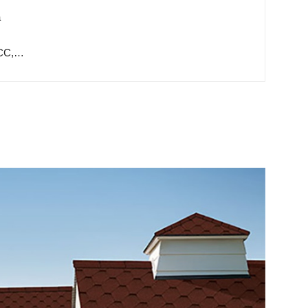
a
ICC,…