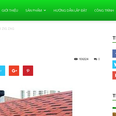
GIỚI THIỆU
SẢN PHẨM
HƯỚNG DẪN LẮP ĐẶT
CÔNG TRÌNH
U ZIG ZAG
T
106324
0
er
T