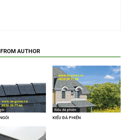
 FROM AUTHOR
gói
Kiểu đá phiến
 NGÓI
KIỂU ĐÁ PHIẾN