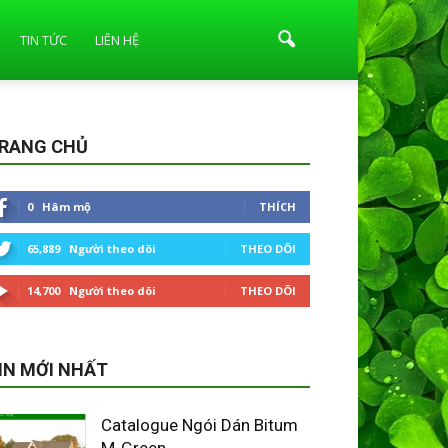
TIN TỨC
LIÊN HỆ
RANG CHỦ
0
Hâm mộ
THÍCH
65,889
Người theo dõi
THEO DÕI
14,700
Người theo dõi
THEO DÕI
IN MỚI NHẤT
Catalogue Ngói Dán Bitum