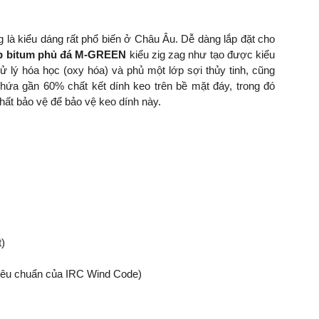
g
là kiểu dáng rất phổ biến ở Châu Âu. Dễ dàng lắp đặt cho
p bitum phủ đá M-GREEN
kiểu zig zag như tạo được kiểu
 lý hóa học (oxy hóa) và phủ một lớp sợi thủy tinh, cũng
chứa gần 60% chất kết dính keo trên bề mặt đáy, trong đó
ất bảo vệ để bảo vệ keo dính này.
t)
tiêu chuẩn của IRC Wind Code)