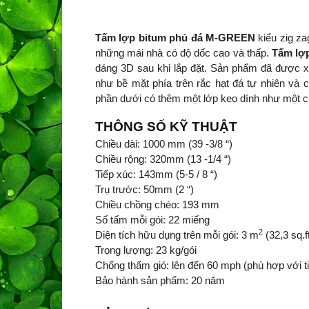
Tấm lợp bitum phủ đá M-GREEN
kiểu zig za
những mái nhà có độ dốc cao và thấp.
Tấm lợ
dáng 3D sau khi lắp đặt. Sản phẩm đã được xử
như bề mặt phía trên rắc hạt đá tự nhiên và 
phần dưới có thêm một lớp keo dính như một ch
THÔNG SỐ KỸ THUẬT
Chiều dài: 1000 mm (39 -3/8 “)
Chiều rộng: 320mm (13 -1/4 “)
Tiếp xúc: 143mm (5-5 / 8 “)
Trụ trước: 50mm (2 “)
Chiều chồng chéo: 193 mm
Số tấm mỗi gói: 22 miếng
2
Diện tích hữu dụng trên mỗi gói: 3 m
(32,3 sq.f
Trọng lượng: 23 kg/gói
Chống thấm gió: lên đến 60 mph (phù hợp với 
Bảo hành sản phẩm: 20 năm