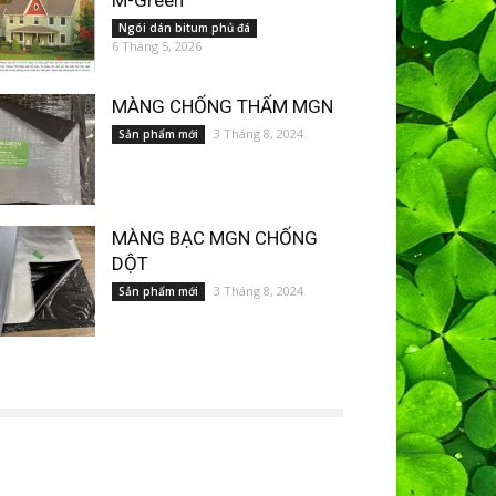
M-Green
Ngói dán bitum phủ đá
6 Tháng 5, 2026
MÀNG CHỐNG THẤM MGN
3 Tháng 8, 2024
Sản phẩm mới
MÀNG BẠC MGN CHỐNG
DỘT
3 Tháng 8, 2024
Sản phẩm mới