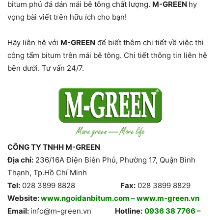
bitum phủ đá dán mái bê tông chất lượng.
M-GREEN
hy
vọng bài viết trên hữu ích cho bạn!
Hãy liên hệ với
M-GREEN
để biết thêm chi tiết về việc thi
công tấm bitum trên mái bê tông. Chi tiết thông tin liên hệ
bên dưới. Tư vấn 24/7.
CÔNG TY TNHH M-GREEN
Địa chỉ:
236/16A Điện Biên Phủ, Phường 17, Quận Bình
Thạnh, Tp.Hồ Chí Minh
Tel:
028 3899 8828
Fax:
028 3899 8829
Website:
www.ngoidanbitum.com
–
www.m-green.vn
Email:
info@m-green.vn
Hotline:
0936 38 7766 –