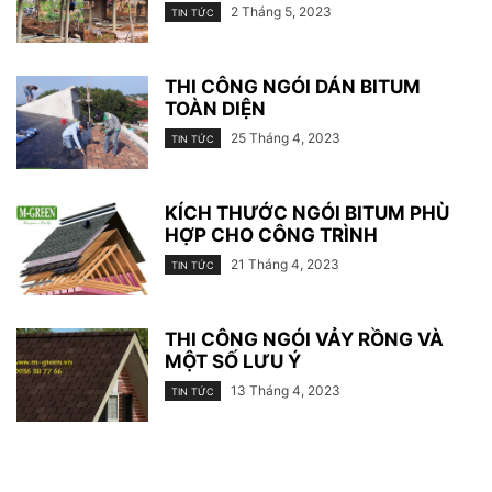
2 Tháng 5, 2023
TIN TỨC
THI CÔNG NGÓI DÁN BITUM
TOÀN DIỆN
25 Tháng 4, 2023
TIN TỨC
KÍCH THƯỚC NGÓI BITUM PHÙ
HỢP CHO CÔNG TRÌNH
21 Tháng 4, 2023
TIN TỨC
THI CÔNG NGÓI VẢY RỒNG VÀ
MỘT SỐ LƯU Ý
13 Tháng 4, 2023
TIN TỨC