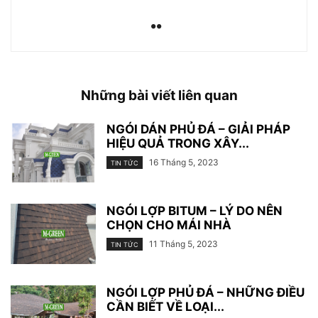
Những bài viết liên quan
NGÓI DÁN PHỦ ĐÁ – GIẢI PHÁP
HIỆU QUẢ TRONG XÂY...
16 Tháng 5, 2023
TIN TỨC
NGÓI LỢP BITUM – LÝ DO NÊN
CHỌN CHO MÁI NHÀ
11 Tháng 5, 2023
TIN TỨC
NGÓI LỢP PHỦ ĐÁ – NHỮNG ĐIỀU
CẦN BIẾT VỀ LOẠI...