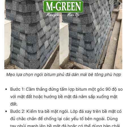
Mẹo lựa chọn ngói bitum phủ đá dán mái bê tông phù hợp
Bước 1: Cầm thẳng đứng tấm lợp bitum một góc 90 độ so
với mặt đất hoặc hướng bề mặt đá nằm sấp xuống mặt
đất.
Bước 2: Kiểm tra bề mặt ngói. Lớp đá xay trên bề mặt có
đủ chắc chắn để chống lại các yếu tố bên ngoài. Dùng
tay phủi mạnh lên bề mặt đá hoặc có thể dùng bàn chải