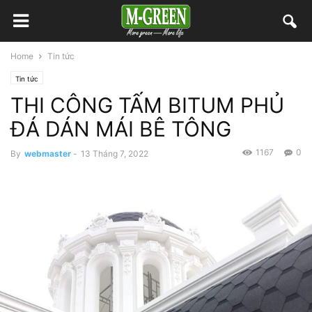
Home
Tin tức
Tin tức
THI CÔNG TẤM BITUM PHỦ
ĐÁ DÁN MÁI BÊ TÔNG
1167
0
By
webmaster
-
13 Tháng 7, 2022