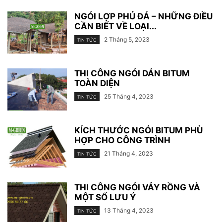
NGÓI LỢP PHỦ ĐÁ – NHỮNG ĐIỀU
CẦN BIẾT VỀ LOẠI...
2 Tháng 5, 2023
TIN TỨC
THI CÔNG NGÓI DÁN BITUM
TOÀN DIỆN
25 Tháng 4, 2023
TIN TỨC
KÍCH THƯỚC NGÓI BITUM PHÙ
HỢP CHO CÔNG TRÌNH
21 Tháng 4, 2023
TIN TỨC
THI CÔNG NGÓI VẢY RỒNG VÀ
MỘT SỐ LƯU Ý
13 Tháng 4, 2023
TIN TỨC