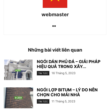
webmaster
Những bài viết liên quan
NGÓI DÁN PHỦ ĐÁ – GIẢI PHÁP
HIỆU QUẢ TRONG XÂY...
16 Tháng 5, 2023
TIN TỨC
NGÓI LỢP BITUM – LÝ DO NÊN
CHỌN CHO MÁI NHÀ
11 Tháng 5, 2023
TIN TỨC