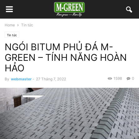
Home
Tin tức
Tin tức
NGÓI BITUM PHỦ ĐÁ M-
GREEN – TÍNH NĂNG HOÀN
HẢO
1598
0
By
webmaster
-
27 Tháng 7, 2022