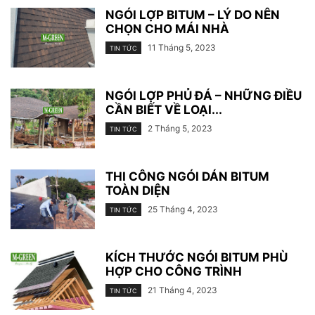
NGÓI LỢP BITUM – LÝ DO NÊN
CHỌN CHO MÁI NHÀ
11 Tháng 5, 2023
TIN TỨC
NGÓI LỢP PHỦ ĐÁ – NHỮNG ĐIỀU
CẦN BIẾT VỀ LOẠI...
2 Tháng 5, 2023
TIN TỨC
THI CÔNG NGÓI DÁN BITUM
TOÀN DIỆN
25 Tháng 4, 2023
TIN TỨC
KÍCH THƯỚC NGÓI BITUM PHÙ
HỢP CHO CÔNG TRÌNH
21 Tháng 4, 2023
TIN TỨC