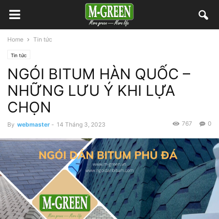
Home
Tin tức
Tin tức
NGÓI BITUM HÀN QUỐC –
NHỮNG LƯU Ý KHI LỰA
CHỌN
767
0
By
webmaster
-
14 Tháng 3, 2023