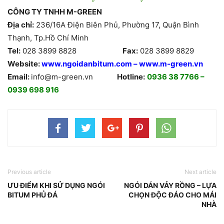
CÔNG TY TNHH M-GREEN
Địa chỉ:
236/16A Điện Biên Phủ, Phường 17, Quận Bình
Thạnh, Tp.Hồ Chí Minh
Tel:
028 3899 8828
Fax:
028 3899 8829
Website:
www.ngoidanbitum.com
–
www.m-green.vn
Email:
info@m-green.vn
Hotline:
0936 38 7766 –
0939 698 916
Previous article
Next article
ƯU ĐIỂM KHI SỬ DỤNG NGÓI
NGÓI DÁN VẢY RỒNG – LỰA
BITUM PHỦ ĐÁ
CHỌN ĐỘC ĐÁO CHO MÁI
NHÀ