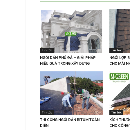
Tin tức
Tin tức
NGÓI DÁN PHỦ ĐÁ – GIẢI PHÁP
NGÓI LỢP B
HIỆU QUẢ TRONG XÂY DỰNG
CHO MÁI N
Tin tức
Tin tức
THI CÔNG NGÓI DÁN BITUM TOÀN
KÍCH THƯỚ
DIỆN
CHO CÔNG 