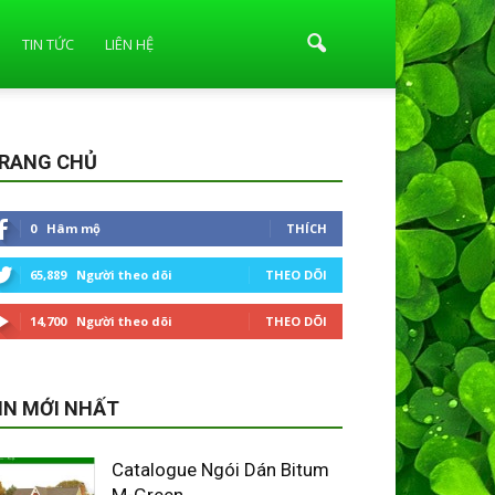
TIN TỨC
LIÊN HỆ
RANG CHỦ
0
Hâm mộ
THÍCH
65,889
Người theo dõi
THEO DÕI
14,700
Người theo dõi
THEO DÕI
IN MỚI NHẤT
Catalogue Ngói Dán Bitum