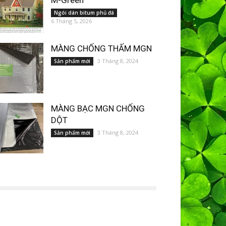
M-Green
Ngói dán bitum phủ đá
6 Tháng 5, 2026
MÀNG CHỐNG THẤM MGN
3 Tháng 8, 2024
Sản phẩm mới
MÀNG BẠC MGN CHỐNG
DỘT
3 Tháng 8, 2024
Sản phẩm mới