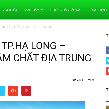
GIỚI THIỆU
SẢN PHẨM
HƯỚNG DẪN LẮP ĐẶT
CÔNG TRÌNH
HONG CÁCH ĐẬM CHẤT ĐỊA TRUNG HẢI
T
 TP.HẠ LONG –
M CHẤT ĐỊA TRUNG
2234
0
T
er