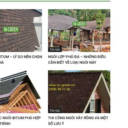
Tin tức
ITUM – LÝ DO NÊN CHỌN
NGÓI LỢP PHỦ ĐÁ – NHỮNG ĐIỀU
HÀ
CẦN BIẾT VỀ LOẠI NGÓI NÀY
Tin tức
C NGÓI BITUM PHÙ HỢP
THI CÔNG NGÓI VẢY RỒNG VÀ MỘT
TRÌNH
SỐ LƯU Ý