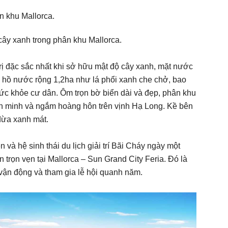
cây xanh trong phân khu Mallorca.
ị đặc sắc nhất khi sở hữu mật độ cây xanh, mặt nước
và hồ nước rộng 1,2ha như lá phổi xanh che chở, bao
 sức khỏe cư dân. Ôm trọn bờ biển dài và đẹp, phân khu
nh minh và ngắm hoàng hôn trên vịnh Hạ Long. Kề bên
 dừa xanh mát.
 và hệ sinh thái du lịch giải trí Bãi Cháy ngày một
 trọn vẹn tại Mallorca – Sun Grand City Feria. Đó là
vận động và tham gia lễ hội quanh năm.