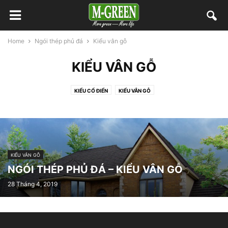
Home
Ngói thép phủ đá
Kiểu vân gỗ
KIỂU VÂN GỖ
KIỂU CỔ ĐIỂN
KIỂU VÂN GỖ
KIỂU VÂN GỖ
NGÓI THÉP PHỦ ĐÁ – KIỂU VÂN GỖ
28 Tháng 4, 2019